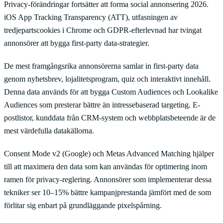
Privacy-förändringar fortsätter att forma social annonsering 2026.
iOS App Tracking Transparency (ATT), utfasningen av
tredjepartscookies i Chrome och GDPR-efterlevnad har tvingat
annonsörer att bygga first-party data-strategier.
De mest framgångsrika annonsörerna samlar in first-party data
genom nyhetsbrev, lojalitetsprogram, quiz och interaktivt innehåll.
Denna data används för att bygga Custom Audiences och Lookalike
Audiences som presterar bättre än intressebaserad targeting. E-
postlistor, kunddata från CRM-system och webbplatsbeteende är de
mest värdefulla datakällorna.
Consent Mode v2 (Google) och Metas Advanced Matching hjälper
till att maximera den data som kan användas för optimering inom
ramen för privacy-reglering. Annonsörer som implementerar dessa
tekniker ser 10–15% bättre kampanjprestanda jämfört med de som
förlitar sig enbart på grundläggande pixelspårning.