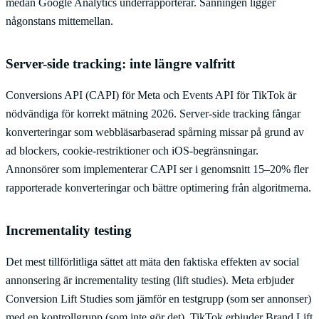
medan Google Analytics underrapporterar. Sanningen ligger
någonstans mittemellan.
Server-side tracking: inte längre valfritt
Conversions API (CAPI) för Meta och Events API för TikTok är
nödvändiga för korrekt mätning 2026. Server-side tracking fångar
konverteringar som webbläsarbaserad spårning missar på grund av
ad blockers, cookie-restriktioner och iOS-begränsningar.
Annonsörer som implementerar CAPI ser i genomsnitt 15–20% fler
rapporterade konverteringar och bättre optimering från algoritmerna.
Incrementality testing
Det mest tillförlitliga sättet att mäta den faktiska effekten av social
annonsering är incrementality testing (lift studies). Meta erbjuder
Conversion Lift Studies som jämför en testgrupp (som ser annonser)
med en kontrollgrupp (som inte gör det). TikTok erbjuder Brand Lift