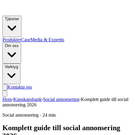
Hoppa till huvudinnehåll
Tjänster
Produkter
Case
Media & Expertis
Om oss
Verktyg
Kontakta oss
Hem
›
Kunskapsbank
›
Social annonsering
›
Komplett guide till social
annonsering 2026
Social annonsering
·
24 min
Komplett guide till social annonsering