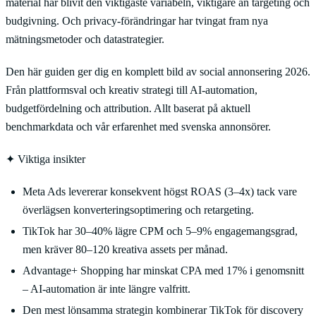
material har blivit den viktigaste variabeln, viktigare än targeting och
budgivning. Och privacy-förändringar har tvingat fram nya
mätningsmetoder och datastrategier.
Den här guiden ger dig en komplett bild av social annonsering 2026.
Från plattformsval och kreativ strategi till AI-automation,
budgetfördelning och attribution. Allt baserat på aktuell
benchmarkdata och vår erfarenhet med svenska annonsörer.
✦
Viktiga insikter
Meta Ads levererar konsekvent högst ROAS (3–4x) tack vare
överlägsen konverteringsoptimering och retargeting.
TikTok har 30–40% lägre CPM och 5–9% engagemangsgrad,
men kräver 80–120 kreativa assets per månad.
Advantage+ Shopping har minskat CPA med 17% i genomsnitt
– AI-automation är inte längre valfritt.
Den mest lönsamma strategin kombinerar TikTok för discovery