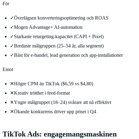
För
✓
Överlägsen konverteringsoptimering och ROAS
✓
Mogen Advantage+ AI-automation
✓
Starkaste retargeting-kapacitet (CAPI + Pixel)
✓
Bredaste målgruppen (25–54 år, alla segment)
✓
Bäst för e-handel, lead generation och app-installationer
Emot
✕
Högre CPM än TikTok ($6,59 vs $4,80)
✕
Kreativ trötthet i feed-format
✕
Yngre målgrupper (18–24) svårare att nå effektivt
✕
Ökande konkurrens driver upp priser i Q4
TikTok Ads: engagemangsmaskinen