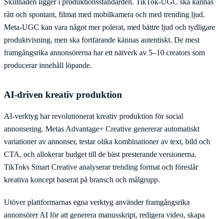
Skillnaden ligger i produktionsstandarden. TikTok-UGC ska kännas
rått och spontant, filmat med mobilkamera och med trending ljud.
Meta-UGC kan vara något mer polerat, med bättre ljud och tydligare
produktvisning, men ska fortfarande kännas autentiskt. De mest
framgångsrika annonsörerna har ett nätverk av 5–10 creators som
producerar innehåll löpande.
AI-driven kreativ produktion
AI-verktyg har revolutionerat kreativ produktion för social
annonsering. Metas Advantage+ Creative genererar automatiskt
variationer av annonser, testar olika kombinationer av text, bild och
CTA, och allokerar budget till de bäst presterande versionerna.
TikToks Smart Creative analyserar trending format och föreslår
kreativa koncept baserat på bransch och målgrupp.
Utöver plattformarnas egna verktyg använder framgångsrika
annonsörer AI för att generera manusskript, redigera video, skapa