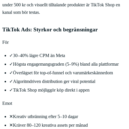
under 500 kr och visuellt tilltalande produkter är TikTok Shop en
kanal som bör testas.
TikTok Ads: Styrkor och begränsningar
För
✓
30–40% lägre CPM än Meta
✓
Högsta engagemangsgraden (5–9%) bland alla plattformar
✓
Överlägset för top-of-funnel och varumärkeskännedom
✓
Algoritmdriven distribution ger viral potential
✓
TikTok Shop möjliggör köp direkt i appen
Emot
✕
Kreativ utbränning efter 5–10 dagar
✕
Kräver 80–120 kreativa assets per månad