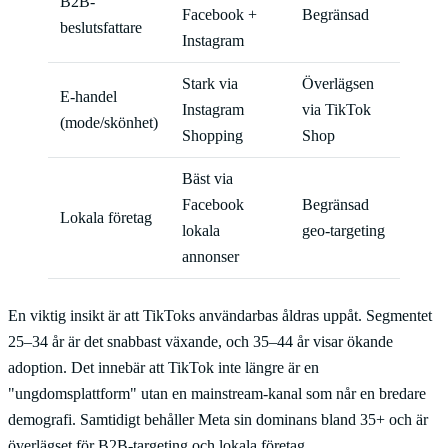
B2B-
Facebook +
Begränsad
beslutsfattare
Instagram
Stark via
Överlägsen
E-handel
Instagram
via TikTok
(mode/skönhet)
Shopping
Shop
Bäst via
Facebook
Begränsad
Lokala företag
lokala
geo-targeting
annonser
En viktig insikt är att TikToks användarbas åldras uppåt. Segmentet
25–34 år är det snabbast växande, och 35–44 år visar ökande
adoption. Det innebär att TikTok inte längre är en
"ungdomsplattform" utan en mainstream-kanal som når en bredare
demografi. Samtidigt behåller Meta sin dominans bland 35+ och är
överlägset för B2B-targeting och lokala företag.