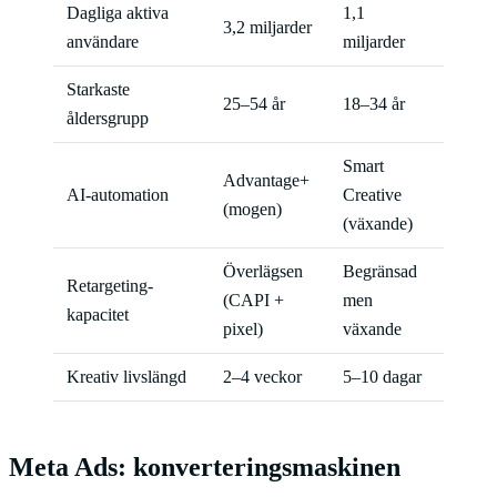
Dagliga aktiva
1,1
3,2 miljarder
användare
miljarder
Starkaste
25–54 år
18–34 år
åldersgrupp
Smart
Advantage+
AI-automation
Creative
(mogen)
(växande)
Överlägsen
Begränsad
Retargeting-
(CAPI +
men
kapacitet
pixel)
växande
Kreativ livslängd
2–4 veckor
5–10 dagar
Meta Ads: konverteringsmaskinen