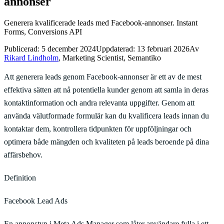
annonser
Generera kvalificerade leads med Facebook-annonser. Instant
Forms, Conversions API
Publicerad:
5 december 2024
Uppdaterad:
13 februari 2026
Av
Rikard Lindholm
, Marketing Scientist, Semantiko
Att generera leads genom Facebook-annonser är ett av de mest
effektiva sätten att nå potentiella kunder genom att samla in deras
kontaktinformation och andra relevanta uppgifter. Genom att
använda välutformade formulär kan du kvalificera leads innan du
kontaktar dem, kontrollera tidpunkten för uppföljningar och
optimera både mängden och kvaliteten på leads beroende på dina
affärsbehov.
Definition
Facebook Lead Ads
En annonstyp i Meta Ads Manager som låter användare fylla i ett