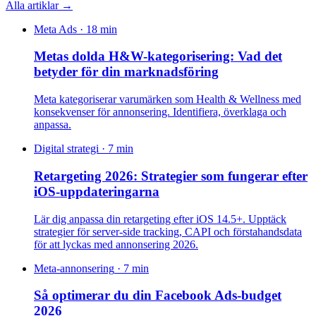
Alla artiklar →
Meta Ads
·
18 min
Metas dolda H&W-kategorisering: Vad det
betyder för din marknadsföring
Meta kategoriserar varumärken som Health & Wellness med
konsekvenser för annonsering. Identifiera, överklaga och
anpassa.
Digital strategi
·
7 min
Retargeting 2026: Strategier som fungerar efter
iOS-uppdateringarna
Lär dig anpassa din retargeting efter iOS 14.5+. Upptäck
strategier för server-side tracking, CAPI och förstahandsdata
för att lyckas med annonsering 2026.
Meta-annonsering
·
7 min
Så optimerar du din Facebook Ads-budget
2026