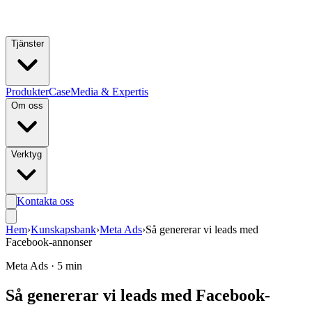
Hoppa till huvudinnehåll
Tjänster
Produkter
Case
Media & Expertis
Om oss
Verktyg
Kontakta oss
Hem
›
Kunskapsbank
›
Meta Ads
›
Så genererar vi leads med
Facebook-annonser
Meta Ads
·
5 min
Så genererar vi leads med Facebook-