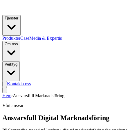
Hoppa till huvudinnehåll
Tjänster
Produkter
Case
Media & Expertis
Om oss
Verktyg
Kontakta oss
Hem
›
Ansvarsfull Marknadsföring
Vårt ansvar
Ansvarsfull Digital Marknadsföring