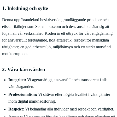
1. Inledning och syfte
Denna uppförandekod beskriver de grundläggande principer och
etiska riktlinjer som Semantiko.com och dess anställda åtar sig att
följa i all vår verksamhet. Koden är ett uttryck för vårt engagemang
för ansvarsfullt företagande, hög affärsetik, respekt för mänskliga
rättigheter, en god arbetsmiljö, miljöhänsyn och ett starkt motstånd
mot korruption.
2. Våra kärnvärden
Integritet:
Vi agerar ärligt, ansvarsfullt och transparent i alla
våra åtaganden.
Professionalism:
Vi strävar efter högsta kvalitet i våra tjänster
inom digital marknadsföring.
Respekt:
Vi behandlar alla individer med respekt och värdighet.
Ansvar:
Vi tar ansvar för våra handlingar och deras påverkan på