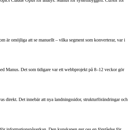
nthropics Claude Opus för analys. Manus för systembyggen. Cursor för
 är omöjliga att se manuellt – vilka segment som konverterar, var i
 med Manus. Det som tidigare var ett webbprojekt på 8–12 veckor gör
direkt. Det innebär att nya landningssidor, strukturförändringar och
för informationspåverkan. Den kunskapen ger oss en förståelse för