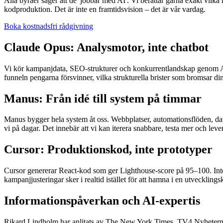
Alla byråer säger att de 'jobbar med AI'. Vi berättar gärna exakt vil
kodproduktion. Det är inte en framtidsvision – det är vår vardag.
Boka kostnadsfri rådgivning
Claude Opus: Analysmotor, inte chatbot
Vi kör kampanjdata, SEO-strukturer och konkurrentlandskap genom Ant
funneln pengarna försvinner, vilka strukturella brister som bromsar d
Manus: Från idé till system på timmar
Manus bygger hela system åt oss. Webbplatser, automationsflöden, da
vi på dagar. Det innebär att vi kan iterera snabbare, testa mer och lever
Cursor: Produktionskod, inte prototyper
Cursor genererar React-kod som ger Lighthouse-score på 95–100. Inte
kampanjjusteringar sker i realtid istället för att hamna i en utvecklings
Informationspåverkan och AI-expertis
Rikard Lindholm har anlitats av The New York Times, TV4 Nyheterna o