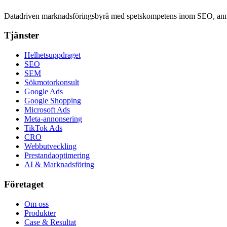
Datadriven marknadsföringsbyrå med spetskompetens inom SEO, anno
Tjänster
Helhetsuppdraget
SEO
SEM
Sökmotorkonsult
Google Ads
Google Shopping
Microsoft Ads
Meta-annonsering
TikTok Ads
CRO
Webbutveckling
Prestandaoptimering
AI & Marknadsföring
Företaget
Om oss
Produkter
Case & Resultat