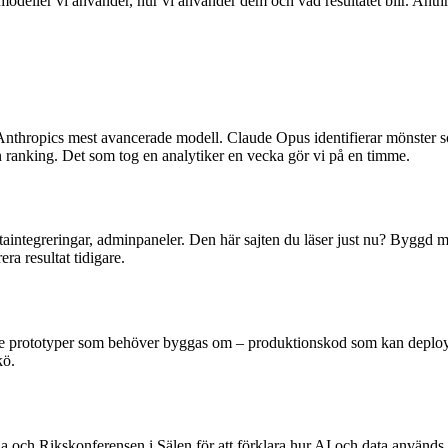
ka modeller vi använder, hur vi använder dem och vad resultatet blir. A
hropics mest avancerade modell. Claude Opus identifierar mönster som
in ranking. Det som tog en analytiker en vecka gör vi på en timme.
taintegreringar, adminpaneler. Den här sajten du läser just nu? Byggd
era resultat tidigare.
 prototyper som behöver byggas om – produktionskod som kan deployas 
kö.
ch Rikskonferensen i Sälen för att förklara hur AI och data används 