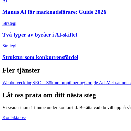
AI
Manus AI för marknadsförare: Guide 2026
Strategi
Två typer av byråer i AI-skiftet
Strategi
Struktur som konkurrensfördel
Fler tjänster
Webbutveckling
SEO – Sökmotoroptimering
Google Ads
Meta-annons
Låt oss prata om ditt nästa steg
Vi svarar inom 1 timme under kontorstid. Berätta vad du vill uppnå så t
Kontakta oss