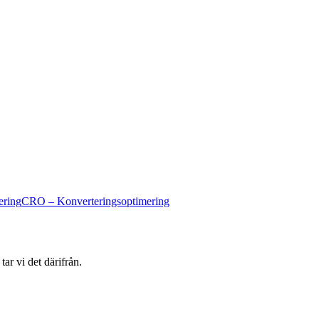
ering
CRO – Konverteringsoptimering
ar vi det därifrån.