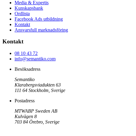
Media & Expertis
Kunskapsbank
Ordlista
Facebook Ads utbildning
Kontakt
Ansvarsfull marknadsföring
Kontakt
08 10 43 72
info@semantiko.com
Besöksadress
Semantiko
Klarabergsviadukten 63
111 64
Stockholm
,
Sverige
Postadress
MTWABP Sweden AB
Kulvägen 8
703 84
Örebro
,
Sverige