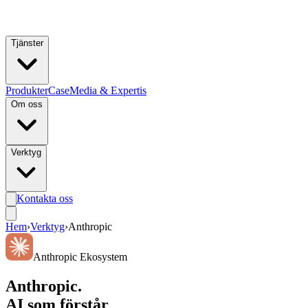
Hoppa till huvudinnehåll
Tjänster
Produkter
Case
Media & Expertis
Om oss
Verktyg
Kontakta oss
Hem
›
Verktyg
›
Anthropic
Anthropic Ekosystem
Anthropic.
AI som förstår