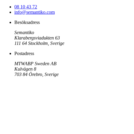
08 10 43 72
info@semantiko.com
Besöksadress
Semantiko
Klarabergsviadukten 63
111 64
Stockholm
,
Sverige
Postadress
MTWABP Sweden AB
Kulvägen 8
703 84
Örebro
,
Sverige