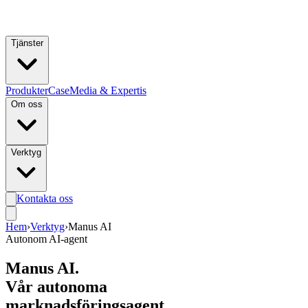
Hoppa till huvudinnehåll
Tjänster
Produkter
Case
Media & Expertis
Om oss
Verktyg
Kontakta oss
Hem
›
Verktyg
›
Manus AI
Autonom AI-agent
Manus AI.
Vår autonoma
marknadsföringsagent.