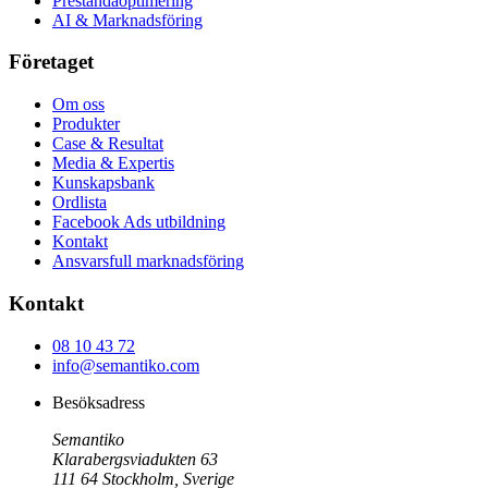
Prestandaoptimering
AI & Marknadsföring
Företaget
Om oss
Produkter
Case & Resultat
Media & Expertis
Kunskapsbank
Ordlista
Facebook Ads utbildning
Kontakt
Ansvarsfull marknadsföring
Kontakt
08 10 43 72
info@semantiko.com
Besöksadress
Semantiko
Klarabergsviadukten 63
111 64
Stockholm
,
Sverige