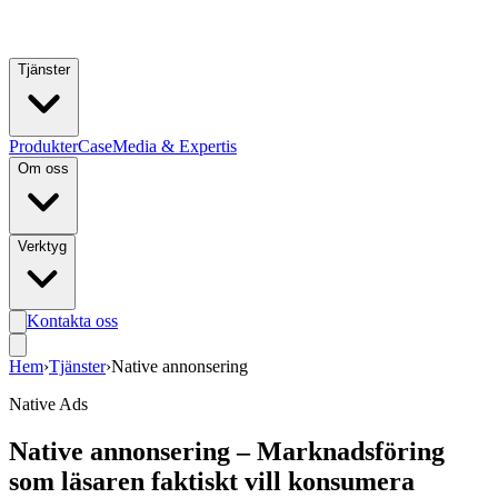
Hoppa till huvudinnehåll
Tjänster
Produkter
Case
Media & Expertis
Om oss
Verktyg
Kontakta oss
Hem
›
Tjänster
›
Native annonsering
Native Ads
Native annonsering – Marknadsföring
som läsaren faktiskt vill konsumera