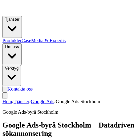
Hoppa till huvudinnehåll
Tjänster
Produkter
Case
Media & Expertis
Om oss
Verktyg
Kontakta oss
Hem
›
Tjänster
›
Google Ads
›
Google Ads Stockholm
Google Ads-byrå Stockholm
Google Ads-byrå Stockholm – Datadriven
sökannonsering