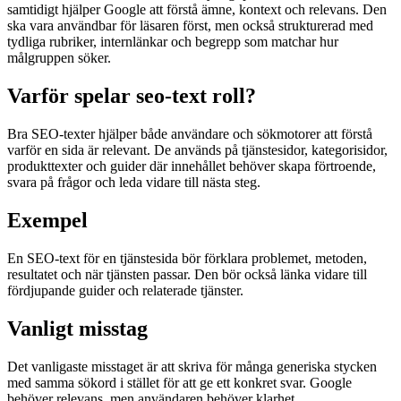
samtidigt hjälper Google att förstå ämne, kontext och relevans. Den
ska vara användbar för läsaren först, men också strukturerad med
tydliga rubriker, internlänkar och begrepp som matchar hur
målgruppen söker.
Varför spelar
seo-text
roll?
Bra SEO-texter hjälper både användare och sökmotorer att förstå
varför en sida är relevant. De används på tjänstesidor, kategorisidor,
produkttexter och guider där innehållet behöver skapa förtroende,
svara på frågor och leda vidare till nästa steg.
Exempel
En SEO-text för en tjänstesida bör förklara problemet, metoden,
resultatet och när tjänsten passar. Den bör också länka vidare till
fördjupande guider och relaterade tjänster.
Vanligt misstag
Det vanligaste misstaget är att skriva för många generiska stycken
med samma sökord i stället för att ge ett konkret svar. Google
behöver relevans, men användaren behöver klarhet.