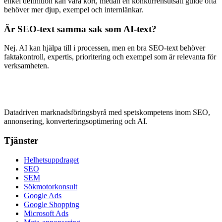
enkel definition kan vara kort, medan en konkurrensutsatt guide ofta
behöver mer djup, exempel och internlänkar.
Är SEO-text samma sak som AI-text?
Nej. AI kan hjälpa till i processen, men en bra SEO-text behöver
faktakontroll, expertis, prioritering och exempel som är relevanta för
verksamheten.
Datadriven marknadsföringsbyrå med spetskompetens inom SEO,
annonsering, konverteringsoptimering och AI.
Tjänster
Helhetsuppdraget
SEO
SEM
Sökmotorkonsult
Google Ads
Google Shopping
Microsoft Ads