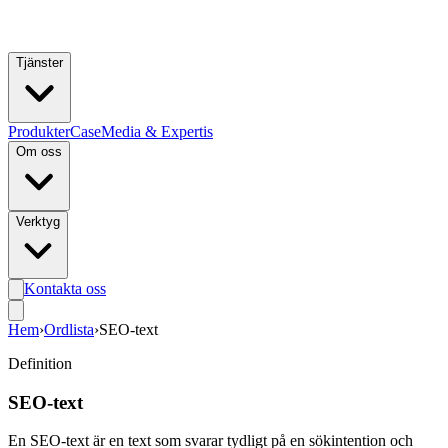
Hoppa till huvudinnehåll
Tjänster
Produkter
Case
Media & Expertis
Om oss
Verktyg
Kontakta oss
Hem
›
Ordlista
›
SEO-text
Definition
SEO-text
En SEO-text är en text som svarar tydligt på en sökintention och