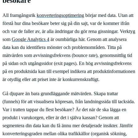
besökare
All framgångsrik
konverteringsoptimering
börjar med data. Utan att
förstå hur dina besökare beter sig på din sajt, var de kommer ifrån
och var de faller av, är alla ändringar du gör rena gissningar. Verktyg
som
Google Analytics 4
är oumbärliga här. Genom att analysera
data kan du identifiera mönster och problemområden. Titta på
mätvärden som avvisningsfrekvens (bounce rate), genomsnittlig tid
på sidan och utgångssidor (exit pages). En hög avvisningsfrekvens
på en produktsida kan till exempel indikera att produktinformationen
är otydlig eller att priset inte är konkurrenskraftigt.
Gå djupare än bara grundläggande mätvärden. Skapa trattar
(funnels) för att visualisera köpresan, från landningssida till tacksida.
Var i tratten tappar du flest besökare? Är det när de ska lägga en
produkt i varukorgen, eller är det i själva kassan? Genom att
segmentera din data kan du få ännu mer detaljerade insikter. Jämför
konverteringsgraden mellan olika trafikkällor (organisk sökning,