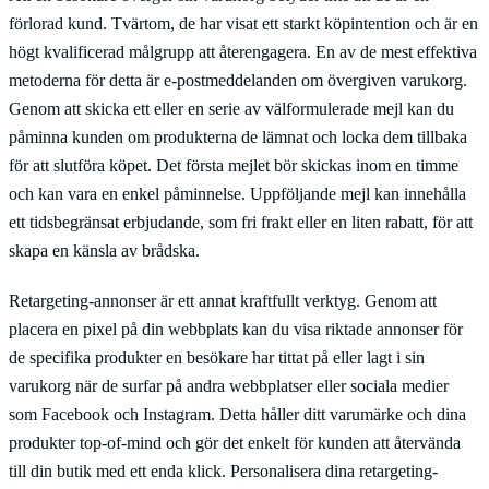
förlorad kund. Tvärtom, de har visat ett starkt köpintention och är en
högt kvalificerad målgrupp att återengagera. En av de mest effektiva
metoderna för detta är e-postmeddelanden om övergiven varukorg.
Genom att skicka ett eller en serie av välformulerade mejl kan du
påminna kunden om produkterna de lämnat och locka dem tillbaka
för att slutföra köpet. Det första mejlet bör skickas inom en timme
och kan vara en enkel påminnelse. Uppföljande mejl kan innehålla
ett tidsbegränsat erbjudande, som fri frakt eller en liten rabatt, för att
skapa en känsla av brådska.
Retargeting-annonser är ett annat kraftfullt verktyg. Genom att
placera en pixel på din webbplats kan du visa riktade annonser för
de specifika produkter en besökare har tittat på eller lagt i sin
varukorg när de surfar på andra webbplatser eller sociala medier
som Facebook och Instagram. Detta håller ditt varumärke och dina
produkter top-of-mind och gör det enkelt för kunden att återvända
till din butik med ett enda klick. Personalisera dina retargeting-