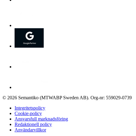
©
2026
Semantiko (MTWABP Sweden AB)
.
Org-nr: 559029-0739
Integritetspolicy
Cookie-policy
Ansvarsfull marknadsföring
Redaktionell policy
Användarvillkor