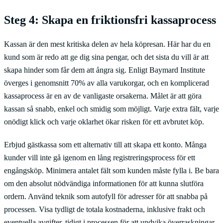
Steg 4: Skapa en friktionsfri kassaprocess
Kassan är den mest kritiska delen av hela köpresan. Här har du en
kund som är redo att ge dig sina pengar, och det sista du vill är att
skapa hinder som får dem att ångra sig. Enligt Baymard Institute
överges i genomsnitt 70% av alla varukorgar, och en komplicerad
kassaprocess är en av de vanligaste orsakerna. Målet är att göra
kassan så snabb, enkel och smidig som möjligt. Varje extra fält, varje
onödigt klick och varje oklarhet ökar risken för ett avbrutet köp.
Erbjud gästkassa som ett alternativ till att skapa ett konto. Många
kunder vill inte gå igenom en lång registreringsprocess för ett
engångsköp. Minimera antalet fält som kunden måste fylla i. Be bara
om den absolut nödvändiga informationen för att kunna slutföra
ordern. Använd teknik som autofyll för adresser för att snabba på
processen. Visa tydligt de totala kostnaderna, inklusive frakt och
eventuella avgifter, tidigt i processen för att undvika överraskningar.