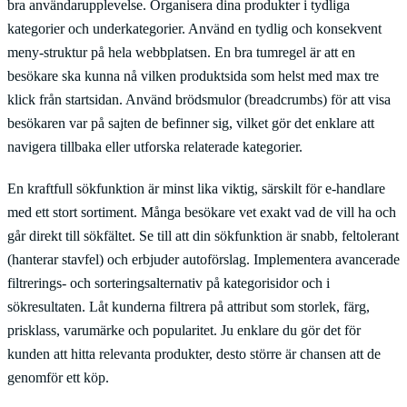
bra användarupplevelse. Organisera dina produkter i tydliga
kategorier och underkategorier. Använd en tydlig och konsekvent
meny-struktur på hela webbplatsen. En bra tumregel är att en
besökare ska kunna nå vilken produktsida som helst med max tre
klick från startsidan. Använd brödsmulor (breadcrumbs) för att visa
besökaren var på sajten de befinner sig, vilket gör det enklare att
navigera tillbaka eller utforska relaterade kategorier.
En kraftfull sökfunktion är minst lika viktig, särskilt för e-handlare
med ett stort sortiment. Många besökare vet exakt vad de vill ha och
går direkt till sökfältet. Se till att din sökfunktion är snabb, feltolerant
(hanterar stavfel) och erbjuder autoförslag. Implementera avancerade
filtrerings- och sorteringsalternativ på kategorisidor och i
sökresultaten. Låt kunderna filtrera på attribut som storlek, färg,
prisklass, varumärke och popularitet. Ju enklare du gör det för
kunden att hitta relevanta produkter, desto större är chansen att de
genomför ett köp.