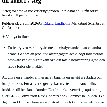
till kund i 7 steg
7 steg för att öka konverteringsgraden i din e-handel. Från första
besöket till genomfört köp.
Publicerad:
2 april 2026
Av
Rikard Lindholm
, Marketing Scientist &
Co-founder
✦
Viktiga insikter
En övergiven varukorg är inte ett misslyckande, utan en andra
chans. Genom att proaktivt återengagera dessa högt intresserade
besökare kan du signifikant öka din totala konverteringsgrad och
rädda förlorade intäkter.
Att driva en e-handel är mer än att bara ha en snygg webbplats och
bra produkter. För att verkligen lyckas måste du omvandla dina
besökare till betalande kunder. Det är här
konverteringsoptimering
,
eller CRO (Conversion Rate Optimization), kommer in i bilden. I en
digital värld där konkurrensen är stenhård och kundernas tålamod är