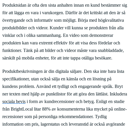
Produktsidan är ofta den sista anhalten innan en kund bestämmer sig
för att lägga en vara i varukorgen. Därför är det kritiskt att den är så
övertygande och informativ som möjligt. Börja med högkvalitativa
produktbilder och videor. Kunder vill kunna se produkten från alla
vinklar och i olika sammanhang. En video som demonstrerar
produkten kan vara extremt effektiv för att visa dess fördelar och
funktioner. Tänk på att bilder och videor måste vara snabbladdade,
särskilt på mobila enheter, för att inte tappa otåliga besökare.
Produktbeskrivningen är din digitala säljare. Den ska inte bara lista
specifikationer, utan också sälja en känsla och en lösning på
kundens problem. Använd ett tydligt och engagerande språk. Bryt
ner texten med hjälp av punktlistor för att göra den lättläst. Inkludera
sociala bevis
i form av kundrecensioner och betyg. Enligt en studie
från BrightLocal litar 88% av konsumenterna lika mycket på online-
recensioner som på personliga rekommendationer. Tydlig
information om pris, lagerstatus och leveranstid är också avgörande