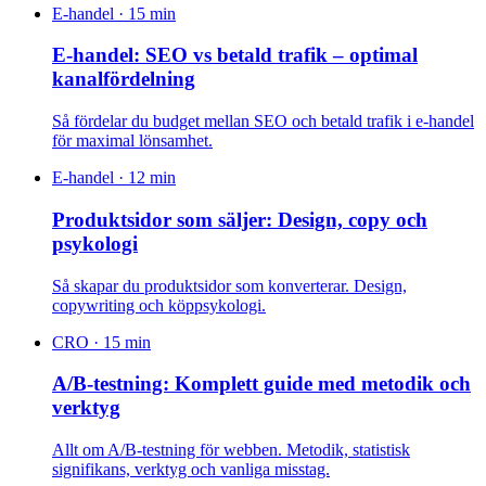
E-handel
·
15 min
E-handel: SEO vs betald trafik – optimal
kanalfördelning
Så fördelar du budget mellan SEO och betald trafik i e-handel
för maximal lönsamhet.
E-handel
·
12 min
Produktsidor som säljer: Design, copy och
psykologi
Så skapar du produktsidor som konverterar. Design,
copywriting och köppsykologi.
CRO
·
15 min
A/B-testning: Komplett guide med metodik och
verktyg
Allt om A/B-testning för webben. Metodik, statistisk
signifikans, verktyg och vanliga misstag.