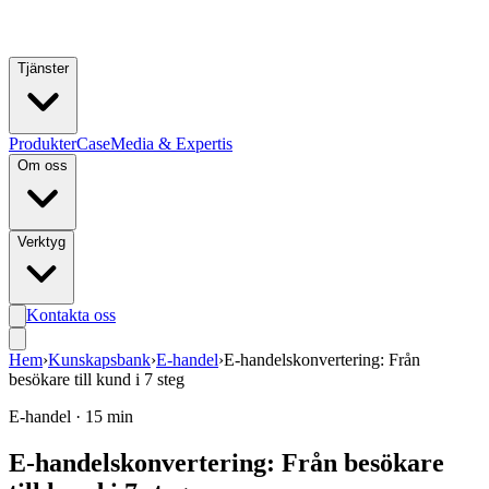
Hoppa till huvudinnehåll
Tjänster
Produkter
Case
Media & Expertis
Om oss
Verktyg
Kontakta oss
Hem
›
Kunskapsbank
›
E-handel
›
E-handelskonvertering: Från
besökare till kund i 7 steg
E-handel
·
15 min
E-handelskonvertering: Från besökare