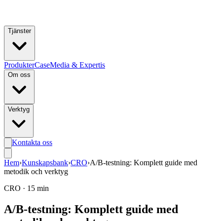
Hoppa till huvudinnehåll
Tjänster
Produkter
Case
Media & Expertis
Om oss
Verktyg
Kontakta oss
Hem
›
Kunskapsbank
›
CRO
›
A/B-testning: Komplett guide med
metodik och verktyg
CRO
·
15 min
A/B-testning: Komplett guide med