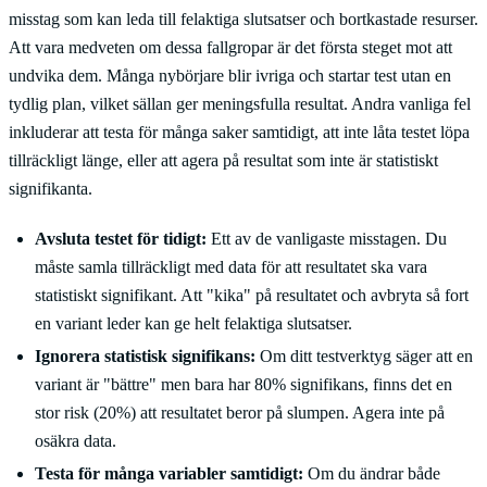
misstag som kan leda till felaktiga slutsatser och bortkastade resurser.
Att vara medveten om dessa fallgropar är det första steget mot att
undvika dem. Många nybörjare blir ivriga och startar test utan en
tydlig plan, vilket sällan ger meningsfulla resultat. Andra vanliga fel
inkluderar att testa för många saker samtidigt, att inte låta testet löpa
tillräckligt länge, eller att agera på resultat som inte är statistiskt
signifikanta.
Avsluta testet för tidigt:
Ett av de vanligaste misstagen. Du
måste samla tillräckligt med data för att resultatet ska vara
statistiskt signifikant. Att "kika" på resultatet och avbryta så fort
en variant leder kan ge helt felaktiga slutsatser.
Ignorera statistisk signifikans:
Om ditt testverktyg säger att en
variant är "bättre" men bara har 80% signifikans, finns det en
stor risk (20%) att resultatet beror på slumpen. Agera inte på
osäkra data.
Testa för många variabler samtidigt:
Om du ändrar både