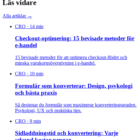
Läs vidare
Alla artiklar →
CRO
·
14 min
Checkout-optimering: 15 bevisade metoder för
e-handel
15 bevisade metoder för att optimera checkout-flödet och
minska varukorgsövergivning i e-handel.
CRO
·
10 min
Formulär som konverterar: Design, psykologi
och bästa praxis
Så designar du formulär som maximerar konverteringsgraden.
Psykologi, UX och praktiska tips.
CRO
·
9 min
Sidladdningstid och konvertering: Varje
sekund kostar pengar