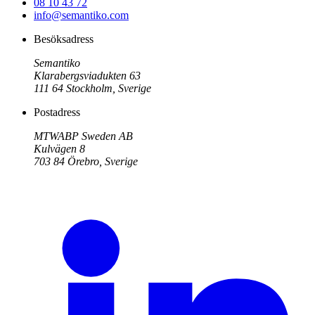
08 10 43 72
info@semantiko.com
Besöksadress
Semantiko
Klarabergsviadukten 63
111 64
Stockholm
,
Sverige
Postadress
MTWABP Sweden AB
Kulvägen 8
703 84
Örebro
,
Sverige