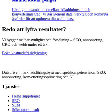
Lär dig om sambandet mellan sidladdningstid och
konverteringsgrad. Vi går igenom data, verktyg och konkreta
åtgärder för att optimera din webbplats.
Redo att lyfta resultatet?
Vi bygger mätbar synlighet och försäljning – SEO, annonsering,
CRO och webb under ett tak.
Boka kostnadsfri rådgivning
Datadriven marknadsföringsbyrå med spetskompetens inom SEO,
annonsering, konverteringsoptimering och AI.
Tjänster
Helhetsuppdraget
SEO
SEM
Sökmotorkonsult