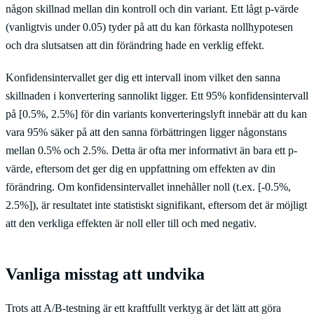
någon skillnad mellan din kontroll och din variant. Ett lågt p-värde
(vanligtvis under 0.05) tyder på att du kan förkasta nollhypotesen
och dra slutsatsen att din förändring hade en verklig effekt.
Konfidensintervallet ger dig ett intervall inom vilket den sanna
skillnaden i konvertering sannolikt ligger. Ett 95% konfidensintervall
på [0.5%, 2.5%] för din variants konverteringslyft innebär att du kan
vara 95% säker på att den sanna förbättringen ligger någonstans
mellan 0.5% och 2.5%. Detta är ofta mer informativt än bara ett p-
värde, eftersom det ger dig en uppfattning om effekten av din
förändring. Om konfidensintervallet innehåller noll (t.ex. [-0.5%,
2.5%]), är resultatet inte statistiskt signifikant, eftersom det är möjligt
att den verkliga effekten är noll eller till och med negativ.
Vanliga misstag att undvika
Trots att A/B-testning är ett kraftfullt verktyg är det lätt att göra