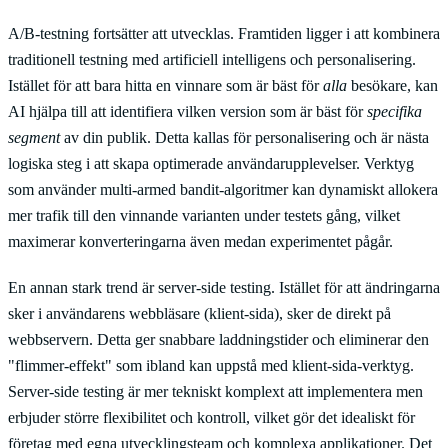
A/B-testning fortsätter att utvecklas. Framtiden ligger i att kombinera
traditionell testning med artificiell intelligens och personalisering.
Istället för att bara hitta en vinnare som är bäst för
alla
besökare, kan
AI hjälpa till att identifiera vilken version som är bäst för
specifika
segment
av din publik. Detta kallas för personalisering och är nästa
logiska steg i att skapa optimerade användarupplevelser. Verktyg
som använder multi-armed bandit-algoritmer kan dynamiskt allokera
mer trafik till den vinnande varianten under testets gång, vilket
maximerar konverteringarna även medan experimentet pågår.
En annan stark trend är server-side testing. Istället för att ändringarna
sker i användarens webbläsare (klient-sida), sker de direkt på
webbservern. Detta ger snabbare laddningstider och eliminerar den
"flimmer-effekt" som ibland kan uppstå med klient-sida-verktyg.
Server-side testing är mer tekniskt komplext att implementera men
erbjuder större flexibilitet och kontroll, vilket gör det idealiskt för
företag med egna utvecklingsteam och komplexa applikationer. Det