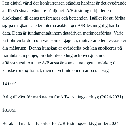
I en digital värld där konkurrensen ständigt hårdnar är det avgörande
att förstå sina användare på djupet. A/B-testning erbjuder en
direktkanal till deras preferenser och beteenden. Istället för att förlita
sig på magkänsla eller interna åsikter, ger A/B-testning dig hårda
data. Detta är fundamentalt inom datadriven marknadsföring. Varje
test blir en lärdom om vad som engagerar, motiverar eller avskräcker
din målgrupp. Denna kunskap är ovärderlig och kan appliceras på
framtida kampanjer, produktutveckling och övergripande
affärsstrategi. Att inte A/B-testa är som att navigera i mörker; du
kanske rör dig framåt, men du vet inte om du är på rätt väg.
14.00%
Årlig tillväxt för marknaden för A/B-testningsverktyg (2024-2031)
$850M
Beräknad marknadsstorlek för A/B-testningsverktyg under 2024