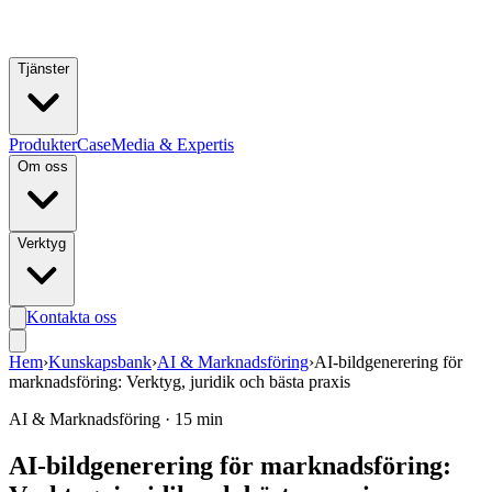
Hoppa till huvudinnehåll
Tjänster
Produkter
Case
Media & Expertis
Om oss
Verktyg
Kontakta oss
Hem
›
Kunskapsbank
›
AI & Marknadsföring
›
AI-bildgenerering för
marknadsföring: Verktyg, juridik och bästa praxis
AI & Marknadsföring
·
15 min
AI-bildgenerering för marknadsföring: