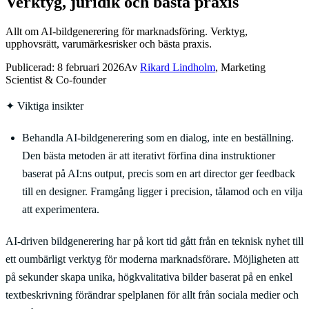
Verktyg, juridik och bästa praxis
Allt om AI-bildgenerering för marknadsföring. Verktyg,
upphovsrätt, varumärkesrisker och bästa praxis.
Publicerad:
8 februari 2026
Av
Rikard Lindholm
, Marketing
Scientist & Co-founder
✦
Viktiga insikter
Behandla AI-bildgenerering som en dialog, inte en beställning.
Den bästa metoden är att iterativt förfina dina instruktioner
baserat på AI:ns output, precis som en art director ger feedback
till en designer. Framgång ligger i precision, tålamod och en vilja
att experimentera.
AI-driven bildgenerering har på kort tid gått från en teknisk nyhet till
ett oumbärligt verktyg för moderna marknadsförare. Möjligheten att
på sekunder skapa unika, högkvalitativa bilder baserat på en enkel
textbeskrivning förändrar spelplanen för allt från sociala medier och