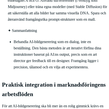
enhetlighet A och O. Använd stil-referenser (i verktyg som
Midjourney) eller träna egna modeller (med Stable Diffusion) för
att säkerställa att alla bilder har samma visuella DNA. Spara och
återanvänd framgångsrika prompt-strukturer som en mall.
✦
Sammanfattning
Behandla AI-bildgenerering som en dialog, inte en
beställning. Den bästa metoden är att iterativt förfina dina
instruktioner baserat på AI:ns output, precis som en art
director ger feedback till en designer. Framgång ligger i
precision, tålamod och en vilja att experimentera.
Praktisk integration i marknadsföringens
arbetsflöden
För att AI-bildgenerering ska bli mer än en rolig gimmick krävs en