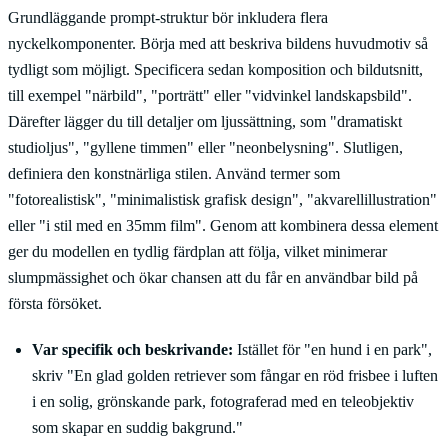
Grundläggande prompt-struktur bör inkludera flera
nyckelkomponenter. Börja med att beskriva bildens huvudmotiv så
tydligt som möjligt. Specificera sedan komposition och bildutsnitt,
till exempel "närbild", "porträtt" eller "vidvinkel landskapsbild".
Därefter lägger du till detaljer om ljussättning, som "dramatiskt
studioljus", "gyllene timmen" eller "neonbelysning". Slutligen,
definiera den konstnärliga stilen. Använd termer som
"fotorealistisk", "minimalistisk grafisk design", "akvarellillustration"
eller "i stil med en 35mm film". Genom att kombinera dessa element
ger du modellen en tydlig färdplan att följa, vilket minimerar
slumpmässighet och ökar chansen att du får en användbar bild på
första försöket.
Var specifik och beskrivande:
Istället för "en hund i en park",
skriv "En glad golden retriever som fångar en röd frisbee i luften
i en solig, grönskande park, fotograferad med en teleobjektiv
som skapar en suddig bakgrund."