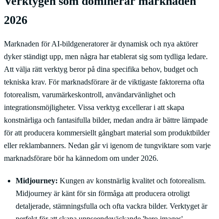
Verktygen som dominerar marknaden
2026
Marknaden för AI-bildgeneratorer är dynamisk och nya aktörer
dyker ständigt upp, men några har etablerat sig som tydliga ledare.
Att välja rätt verktyg beror på dina specifika behov, budget och
tekniska krav. För marknadsförare är de viktigaste faktorerna ofta
fotorealism, varumärkeskontroll, användarvänlighet och
integrationsmöjligheter. Vissa verktyg excellerar i att skapa
konstnärliga och fantasifulla bilder, medan andra är bättre lämpade
för att producera kommersiellt gångbart material som produktbilder
eller reklambanners. Nedan går vi igenom de tungviktare som varje
marknadsförare bör ha kännedom om under 2026.
Midjourney:
Kungen av konstnärlig kvalitet och fotorealism.
Midjourney är känt för sin förmåga att producera otroligt
detaljerade, stämningsfulla och ofta vackra bilder. Verktyget är
perfekt för att skapa uppseendeväckande 'hero images',