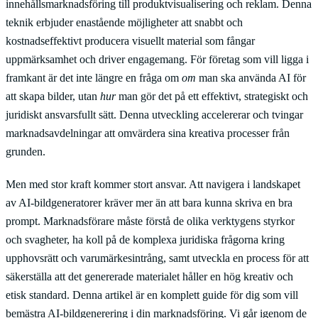
innehållsmarknadsföring till produktvisualisering och reklam. Denna
teknik erbjuder enastående möjligheter att snabbt och
kostnadseffektivt producera visuellt material som fångar
uppmärksamhet och driver engagemang. För företag som vill ligga i
framkant är det inte längre en fråga om
om
man ska använda AI för
att skapa bilder, utan
hur
man gör det på ett effektivt, strategiskt och
juridiskt ansvarsfullt sätt. Denna utveckling accelererar och tvingar
marknadsavdelningar att omvärdera sina kreativa processer från
grunden.
Men med stor kraft kommer stort ansvar. Att navigera i landskapet
av AI-bildgeneratorer kräver mer än att bara kunna skriva en bra
prompt. Marknadsförare måste förstå de olika verktygens styrkor
och svagheter, ha koll på de komplexa juridiska frågorna kring
upphovsrätt och varumärkesintrång, samt utveckla en process för att
säkerställa att det genererade materialet håller en hög kreativ och
etisk standard. Denna artikel är en komplett guide för dig som vill
bemästra AI-bildgenerering i din marknadsföring. Vi går igenom de