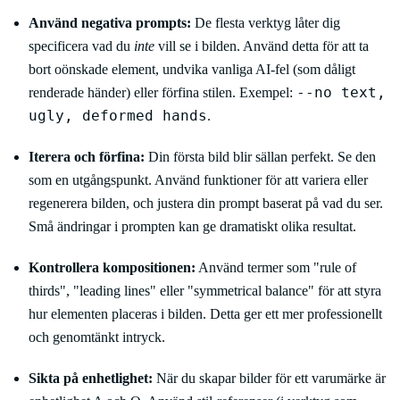
Använd negativa prompts:
De flesta verktyg låter dig
specificera vad du
inte
vill se i bilden. Använd detta för att ta
bort oönskade element, undvika vanliga AI-fel (som dåligt
--no text,
renderade händer) eller förfina stilen. Exempel:
ugly, deformed hands
.
Iterera och förfina:
Din första bild blir sällan perfekt. Se den
som en utgångspunkt. Använd funktioner för att variera eller
regenerera bilden, och justera din prompt baserat på vad du ser.
Små ändringar i prompten kan ge dramatiskt olika resultat.
Kontrollera kompositionen:
Använd termer som "rule of
thirds", "leading lines" eller "symmetrical balance" för att styra
hur elementen placeras i bilden. Detta ger ett mer professionellt
och genomtänkt intryck.
Sikta på enhetlighet:
När du skapar bilder för ett varumärke är