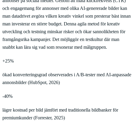
annonser på sociala medier. Genom att mäta klickfrekvens (CTR)
och engagemang för annonser med olika AI-genererade bilder kan
man datadrivet avgöra vilken kreativ vinkel som presterar bäst innan
man investerar en större budget. Denna agila metod för kreativ
utveckling och testning minskar risker och ökar sannolikheten för
framgångsrika kampanjer. Det möjliggör en testkultur där man
snabbt kan lära sig vad som resonerar med målgruppen.
+25%
ökad konverteringsgrad observerades i A/B-tester med AI-anpassade
annonsbilder (HubSpot, 2026)
-40%
lägre kostnad per bild jämfört med traditionella bildbanker för
premiumkunder (Forrester, 2025)