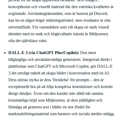
konceptkonst och visuellt material där den estetiska kvaliteten är
avgörande. Användargränssnittet, som är baserat på Discord,
kan ha en något högre inlärningströskel, men resultaten är ofta
oöverträffade. För varumärken som vill skapa en stark visuell
identitet med en unik och högkvalitativ känsla är Midjourney
ofta det självklara valet.
DALL-E 3 (via ChatGPT Plus/Copilot):
Den mest
tillgängliga och användarvänliga generatorn. Integrerad direkt i
plattformar som ChatGPT och Microsoft Copilot, gör DALL-E
3 det otroligt enkelt att skapa bilder i konversation med en AI.
Dess största styrka är dess 'förståelse' för prompts – den är
exceptionellt bra på att följa komplexa instruktioner och korrekt
återge detaljer. Även om den kanske inte alltid når samma
konstnärliga höjd som Midjourney, är dess pålitlighet och
förmåga att generera text i bilder en stor fördel för
marknadsföringsmaterial som banners och sociala medier-inlägg.