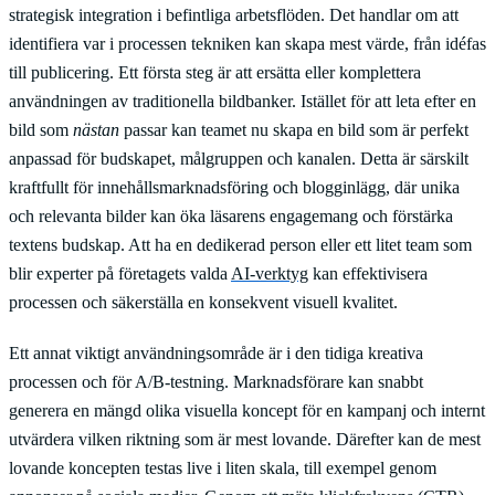
strategisk integration i befintliga arbetsflöden. Det handlar om att
identifiera var i processen tekniken kan skapa mest värde, från idéfas
till publicering. Ett första steg är att ersätta eller komplettera
användningen av traditionella bildbanker. Istället för att leta efter en
bild som
nästan
passar kan teamet nu skapa en bild som är perfekt
anpassad för budskapet, målgruppen och kanalen. Detta är särskilt
kraftfullt för innehållsmarknadsföring och blogginlägg, där unika
och relevanta bilder kan öka läsarens engagemang och förstärka
textens budskap. Att ha en dedikerad person eller ett litet team som
blir experter på företagets valda
AI-verktyg
kan effektivisera
processen och säkerställa en konsekvent visuell kvalitet.
Ett annat viktigt användningsområde är i den tidiga kreativa
processen och för A/B-testning. Marknadsförare kan snabbt
generera en mängd olika visuella koncept för en kampanj och internt
utvärdera vilken riktning som är mest lovande. Därefter kan de mest
lovande koncepten testas live i liten skala, till exempel genom