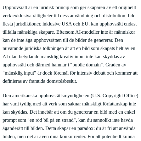
Upphovsrätt är en juridisk princip som ger skaparen av ett originellt
verk exklusiva rättigheter till dess användning och distribution. I de
flesta jurisdiktioner, inklusive USA och EU, kan upphovsrätt endast
tillfalla mänskliga skapare. Eftersom AI-modeller inte är människor
kan de inte äga upphovsrätten till de bilder de genererar. Den
nuvarande juridiska tolkningen är att en bild som skapats helt av en
AI utan betydande mänsklig kreativ input inte kan skyddas av
upphovsrätt och därmed hamnar i "public domain". Graden av
"mänsklig input" är dock föremål för intensiv debatt och kommer att
definieras av framtida domstolsbeslut.
Den amerikanska upphovsrättsmyndigheten (U.S. Copyright Office)
har varit tydlig med att verk som saknar mänskligt författarskap inte
kan skyddas. Det innebär att om du genererar en bild med en enkel
prompt som "en röd bil på en strand", kan du sannolikt inte hävda
äganderätt till bilden. Detta skapar en paradox: du är fri att använda
bilden, men det är även dina konkurrenter. För att potentiellt kunna