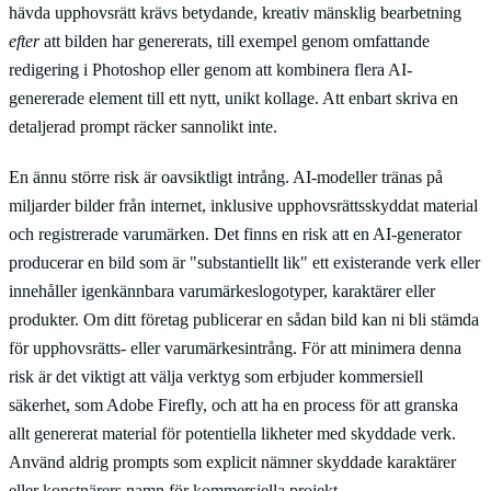
hävda upphovsrätt krävs betydande, kreativ mänsklig bearbetning
efter
att bilden har genererats, till exempel genom omfattande
redigering i Photoshop eller genom att kombinera flera AI-
genererade element till ett nytt, unikt kollage. Att enbart skriva en
detaljerad prompt räcker sannolikt inte.
En ännu större risk är oavsiktligt intrång. AI-modeller tränas på
miljarder bilder från internet, inklusive upphovsrättsskyddat material
och registrerade varumärken. Det finns en risk att en AI-generator
producerar en bild som är "substantiellt lik" ett existerande verk eller
innehåller igenkännbara varumärkeslogotyper, karaktärer eller
produkter. Om ditt företag publicerar en sådan bild kan ni bli stämda
för upphovsrätts- eller varumärkesintrång. För att minimera denna
risk är det viktigt att välja verktyg som erbjuder kommersiell
säkerhet, som Adobe Firefly, och att ha en process för att granska
allt genererat material för potentiella likheter med skyddade verk.
Använd aldrig prompts som explicit nämner skyddade karaktärer
eller konstnärers namn för kommersiella projekt.